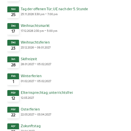
Tag der offenen Tür; UE nach der 5. Stunde
Nov
-
25.11.2026
3:30 pm
7:00 pm
25
Weihnachtsmarkt
Dez
-
17.12.2026
2:30 pm
5:00 pm
17
Weihnachtsferien
Dez
-
23.12.2026
09.01.2027
23
Skifreizeit
Jan
-
28.01.2027
05.02.2027
28
Winterferien
Feb
-
01.02.2027
05.02.2027
1
Elternsprechtag; unterrichtsfrei
Mär
12.03.2027
12
Osterferien
Mär
-
22.03.2027
03.04.2027
22
Zukunftstag
Apr