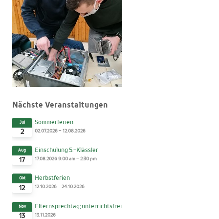
Nächste Veranstaltungen
Sommerferien
Jul
-
02.07.2026
12.08.2026
2
Einschulung 5.-Klässler
Aug
-
17.08.2026
9:00 am
2:30 pm
17
Herbstferien
Okt
-
12.10.2026
24.10.2026
12
Elternsprechtag; unterrichtsfrei
Nov
13.11.2026
13