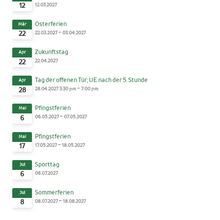
12.03.2027
12
Osterferien
Mär
-
22.03.2027
03.04.2027
22
Zukunftstag
Apr
22.04.2027
22
Tag der offenen Tür; UE nach der 5. Stunde
Apr
-
28.04.2027
3:30 pm
7:00 pm
28
Pfingstferien
Mai
-
06.05.2027
07.05.2027
6
Pfingstferien
Mai
-
17.05.2027
18.05.2027
17
Sporttag
Jul
06.07.2027
6
Sommerferien
Jul
-
08.07.2027
18.08.2027
8