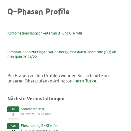
Q-Phasen Profile
Kombinationsmöglichkeiten im B- und C-Profil
Informationen zur Organisation der gymnasialen Oberstufe (G9) ab
Schuljahr 2021/22.
Bei Fragen zu den Profilen wenden Sie sich bitte an
unseren Oberstufenkoordinator
Herrn Türke
.
Nächste Veranstaltungen
Sommerferien
Jul
-
02.07.2026
12.08.2026
2
Einschulung 5.-Klässler
Aug
-
17.08.2026
9:00 am
2:30 pm