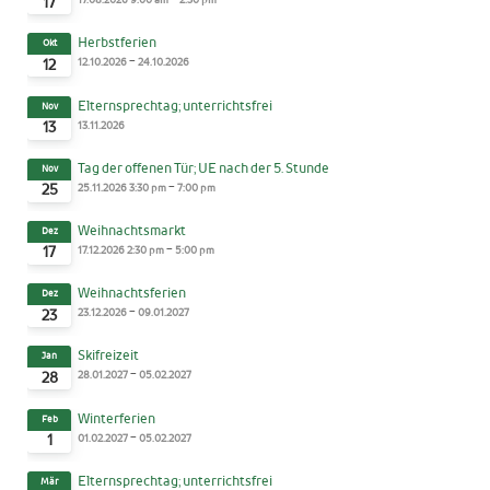
17
Herbstferien
Okt
-
12.10.2026
24.10.2026
12
Elternsprechtag; unterrichtsfrei
Nov
13.11.2026
13
Tag der offenen Tür; UE nach der 5. Stunde
Nov
-
25.11.2026
3:30 pm
7:00 pm
25
Weihnachtsmarkt
Dez
-
17.12.2026
2:30 pm
5:00 pm
17
Weihnachtsferien
Dez
-
23.12.2026
09.01.2027
23
Skifreizeit
Jan
-
28.01.2027
05.02.2027
28
Winterferien
Feb
-
01.02.2027
05.02.2027
1
Elternsprechtag; unterrichtsfrei
Mär